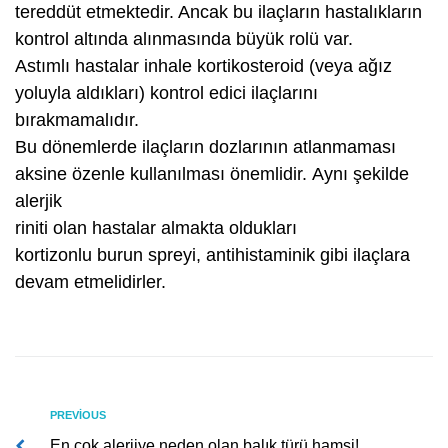
tereddüt etmektedir. Ancak bu ilaçların hastalıkların
kontrol altında alınmasında büyük rolü var.
Astımlı hastalar inhale kortikosteroid (veya ağız
yoluyla aldıkları) kontrol edici ilaçlarını
bırakmamalıdır.
Bu dönemlerde ilaçların dozlarının atlanmaması
aksine özenle kullanılması önemlidir. Aynı şekilde
alerjik
riniti olan hastalar almakta oldukları
kortizonlu burun spreyi, antihistaminik gibi ilaçlara
devam etmelidirler.
Yazı
Previous
PREVIOUS
En çok alerjiye neden olan balık türü hamsi!