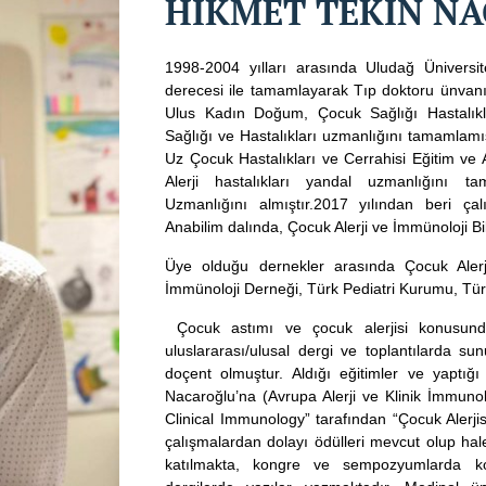
HİKMET TEKİN N
1998-2004 yılları arasında Uludağ Üniversi
derecesi ile tamamlayarak Tıp doktoru ünvanın
Ulus Kadın Doğum, Çocuk Sağlığı Hastalıkl
Sağlığı ve Hastalıkları uzmanlığını tamamlamış
Uz Çocuk Hastalıkları ve Cerrahisi Eğitim ve
Alerji hastalıkları yandal uzmanlığını t
Uzmanlığını almıştır.2017 yılından beri çal
Anabilim dalında, Çocuk Alerji ve İmmünoloji B
Üye olduğu dernekler arasında Çocuk Alerji
İmmünoloji Derneği, Türk Pediatri Kurumu, Tü
Çocuk astımı ve çocuk alerjisi konusunda 
uluslararası/ulusal dergi ve toplantılarda s
doçent olmuştur. Aldığı eğitimler ve yaptı
Nacaroğlu’na (Avrupa Alerji ve Klinik İmmun
Clinical Immunology” tarafından “Çocuk Alerji
çalışmalardan dolayı ödülleri mevcut olup hale
katılmakta, kongre ve sempozyumlarda ko