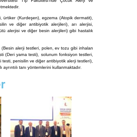
iversitesi Tıp Fakültesi’nde Çocuk Alerji ve
tmektedir.
isi, ürtiker (Kurdeşen), egzema (Atopik dermatit),
ilin ve diğer antibiyotik alerjileri), arı alerjisi,
ü alerjisi ve diğer besin alerjileri) gibi hastalık
(Besin alerji testleri, polen, ev tozu gibi inhalan
esti (Deri yama testi), solunum fonksiyon testleri,
testi, penisilin ve diğer antibiyotik alerji testleri),
lı ayrıntılı tanı yöntemlerini kullanmaktadır.
r