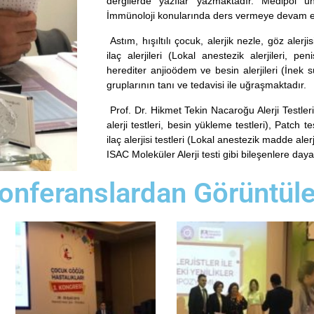
dergilerde yazılar yazmaktadır. Medipol ün
İmmünoloji konularında ders vermeye devam e
Astım, hışıltılı çocuk, alerjik nezle, göz alerj
ilaç alerjileri (Lokal anestezik alerjileri, penis
herediter anjioödem ve besin alerjileri (İnek süt
gruplarının tanı ve tedavisi ile uğraşmaktadır.
Prof. Dr. Hikmet Tekin Nacaroğu Alerji Testleri 
alerji testleri, besin yükleme testleri), Patch t
ilaç alerjisi testleri (Lokal anestezik madde alerji 
ISAC Moleküler Alerji testi gibi bileşenlere daya
Konferanslardan Görüntüle