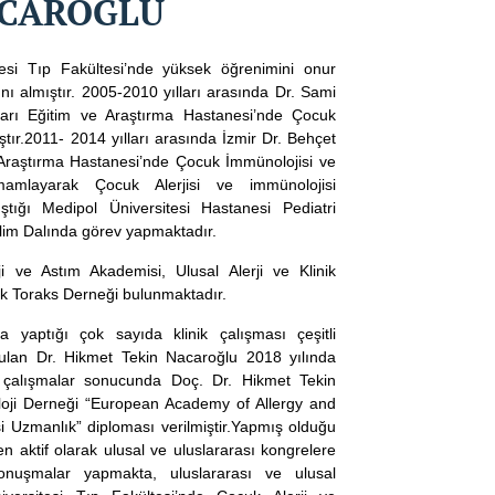
ACAROĞLU
tesi Tıp Fakültesi’nde yüksek öğrenimini onur
ı almıştır. 2005-2010 yılları arasında Dr. Sami
arı Eğitim ve Araştırma Hastanesi’nde Çocuk
tır.2011- 2014 yılları arasında İzmir Dr. Behçet
 Araştırma Hastanesi’nde Çocuk İmmünolojisi ve
amamlayarak Çocuk Alerjisi ve immünolojisi
ıştığı Medipol Üniversitesi Hastanesi Pediatri
ilim Dalında görev yapmaktadır.
 ve Astım Akademisi, Ulusal Alerji ve Klinik
rk Toraks Derneği bulunmaktadır.
yaptığı çok sayıda klinik çalışması çeşitli
unulan Dr. Hikmet Tekin Nacaroğlu 2018 yılında
ğı çalışmalar sonucunda Doç. Dr. Hikmet Tekin
oloji Derneği “European Academy of Allergy and
si Uzmanlık” diploması verilmiştir.Yapmış olduğu
n aktif olarak ulusal ve uluslararası kongrelere
nuşmalar yapmakta, uluslararası ve ulusal