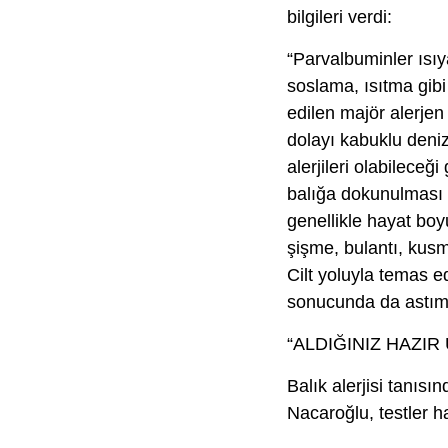
bilgileri verdi:
“Parvalbuminler ısı
soslama, ısıtma gibi 
edilen majör alerjen
dolayı kabuklu deniz
alerjileri olabileceğ
balığa dokunulması v
genellikle hayat boy
şişme, bulantı, kusma
Cilt yoluyla temas 
sonucunda da astım, 
“ALDIĞINIZ HAZIR
Balık alerjisi tanısın
Nacaroğlu, testler h