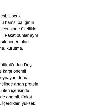
anesi. Çocuk
lu hamsi balığının
 içerisinde özellikle
li. Fakat bunlar aynı
n sık neden olan
ama, kurutma,
 Bölümü’nden Doç.
e karşı önemli
l oynayan deniz
nelinde artan protein
nleri içerisinde
inde önemli. Fakat
. İçerdikleri yüksek