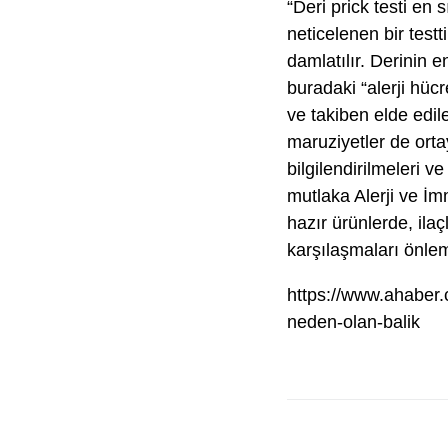
“Deri prick testi en
neticelenen bir testt
damlatılır. Derinin 
buradaki “alerji hüc
ve takiben elde edile
maruziyetler de orta
bilgilendirilmeleri v
mutlaka Alerji ve İ
hazır ürünlerde, ila
karşılaşmaları önlem
https://www.ahaber.
neden-olan-balik