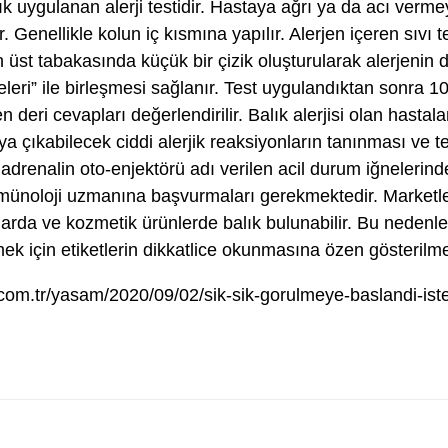
 sık uygulanan alerji testidir. Hastaya ağrı ya da acı verm
ir. Genellikle kolun iç kısmına yapılır. Alerjen içeren sıvı 
en üst tabakasında küçük bir çizik oluşturularak alerjenin 
releri” ile birleşmesi sağlanır. Test uygulandıktan sonra 1
n deri cevapları değerlendirilir. Balık alerjisi olan hastal
ya çıkabilecek ciddi alerjik reaksiyonların tanınması ve 
e adrenalin oto-enjektörü adı verilen acil durum iğnelerind
mmünoloji uzmanına başvurmaları gerekmektedir. Marketle
çlarda ve kozmetik ürünlerde balık bulunabilir. Bu nedenl
ek için etiketlerin dikkatlice okunmasına özen gösterilmel
com.tr/yasam/2020/09/02/sik-sik-gorulmeye-baslandi-iste