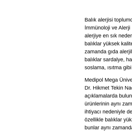
Balık alerjisi toplu
İmmünoloji ve Alerj
alerjiye en sık neden
balıklar yüksek kali
zamanda gıda alerjil
balıklar sardalye, h
soslama, ısıtma gibi i
Medipol Mega Üniver
Dr. Hikmet Tekin Nac
açıklamalarda bulun
ürünlerinin aynı zam
ihtiyacı nedeniyle d
özellikle balıklar yü
bunlar aynı zamanda 