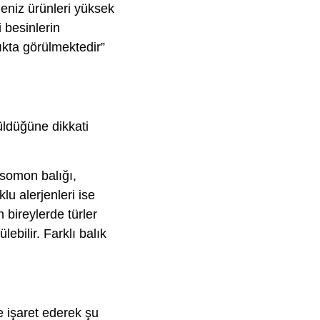
deniz ürünleri yüksek
i besinlerin
lıkta görülmektedir”
rüldüğüne dikkati
 somon balığı,
lu alerjenleri ise
 bireylerde türler
ebilir. Farklı balık
e işaret ederek şu