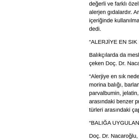
değerli ve farklı öz
alerjen gıdalardır. A
içeriğinde kullanılma
dedi.
“ALERJİYE EN SIK
Balıkçılarda da mesle
çeken Doç. Dr. Naca
“Alerjiye en sık ned
morina balığı, barlam
parvalbumin, jelatin
arasındaki benzer pro
türleri arasındaki ç
“BALIĞA UYGULANA
Doç. Dr. Nacaroğlu, 