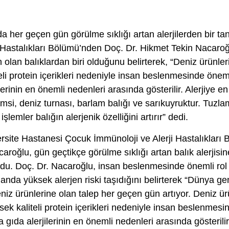
mda her geçen gün görülme sıklığı artan alerjilerden bir t
i Hastalıkları Bölümü’nden Doç. Dr. Hikmet Tekin Nacaroğ
 olan balıklardan biri olduğunu belirterek, “Deniz ürünleri
teli protein içerikleri nedeniyle insan beslenmesinde önem
erinin en önemli nedenleri arasında gösterilir. Alerjiye e
amsi, deniz turnası, barlam balığı ve sarıkuyruktur. Tuzl
şlemler balığın alerjenik özelliğini artırır” dedi.
site Hastanesi Çocuk İmmünoloji ve Alerji Hastalıkları
aroğlu, gün geçtikçe görülme sıklığı artan balık alerjisin
du. Doç. Dr. Nacaroğlu, insan beslenmesinde önemli ro
anda yüksek alerjen riski taşıdığını belirterek “Dünya ge
eniz ürünlerine olan talep her geçen gün artıyor. Deniz ürü
ksek kaliteli protein içerikleri nedeniyle insan beslenmes
gıda alerjilerinin en önemli nedenleri arasında gösterilir