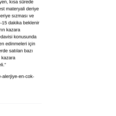
eyen, kısa sürede
test materyali deriye
deriye sızması ve
0-15 dakika beklenir
arın kazara
tedavisi konusunda
en edinmeleri için
rde satılan bazı
e kazara
i.”
-alerjiye-en-cok-