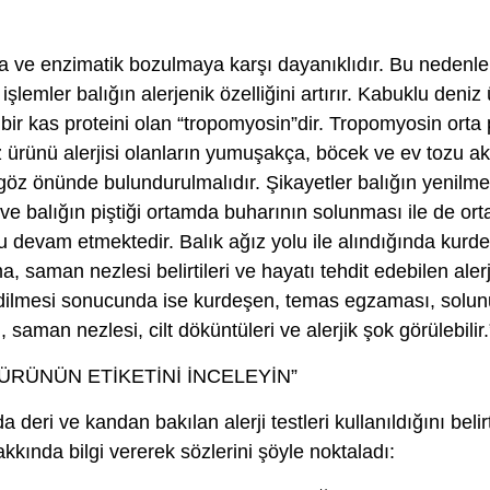
ya ve enzimatik bozulmaya karşı dayanıklıdır. Bu nedenl
işlemler balığın alerjenik özelliğini artırır. Kabuklu deniz
 bir kas proteini olan “tropomyosin”dir. Tropomyosin orta
 ürünü alerjisi olanların yumuşakça, böcek ve ev tozu ak
i göz önünde bulundurulmalıdır. Şikayetler balığın yenilme
e balığın piştiği ortamda buharının solunması ile de orta
u devam etmektedir. Balık ağız yolu ile alındığında kurde
, saman nezlesi belirtileri ve hayatı tehdit edebilen alerji
edilmesi sonucunda ise kurdeşen, temas egzaması, solun
saman nezlesi, cilt döküntüleri ve alerjik şok görülebilir.
 ÜRÜNÜN ETİKETİNİ İNCELEYİN”
da deri ve kandan bakılan alerji testleri kullanıldığını beli
akkında bilgi vererek sözlerini şöyle noktaladı: