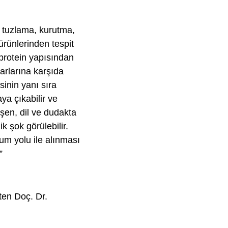
e tuzlama, kurutma,
 ürünlerinden tespit
 protein yapısından
arlarına karşıda
sinin yanı sıra
ya çıkabilir ve
şen, dil ve dudakta
k şok görülebilir.
um yolu ile alınması
”
rten Doç. Dr.