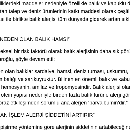
elliklerdeki maddeler nedeniyle özellikle balık ve kabuklu 
rtan talep ve deniz ürünlerinin katkı maddesi olarak çeşitl
sı ile birlikte balık alerjisi tüm dünyada giderek artan sık
 NEDEN OLAN BALIK HAMSİ”
ksel bir risk faktörü olarak balık alerjisinin daha sık gö
roğlu, şöyle devam etti:
en olan balıklar sardalye, hamsi, deniz turnası, uskumru,
 balığı ve sarıkuyruktur. Bilinen en önemli balık ve kabuk
, hemosyanin, amilaz ve tropomyosindir. Balık alerjisi olan
tein yapısı nedeniyle birden fazla balık türüne alerji görül
apraz etkileşimden sorumlu ana alerjen ‘parvalbumin’dir.”
N İŞLEM ALERJİ ŞİDDETİNİ ARTIRIR”
pişirme yöntemine göre alerjinin şiddetinin artabileceğin