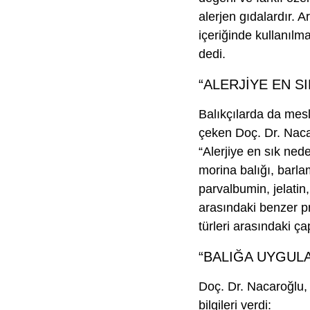
alerjen gıdalardır. A
içeriğinde kullanılma
dedi.
“ALERJİYE EN S
Balıkçılarda da mesle
çeken Doç. Dr. Naca
“Alerjiye en sık ned
morina balığı, barlam
parvalbumin, jelatin
arasındaki benzer pro
türleri arasındaki ç
“BALIĞA UYGULA
Doç. Dr. Nacaroğlu, 
bilgileri verdi: