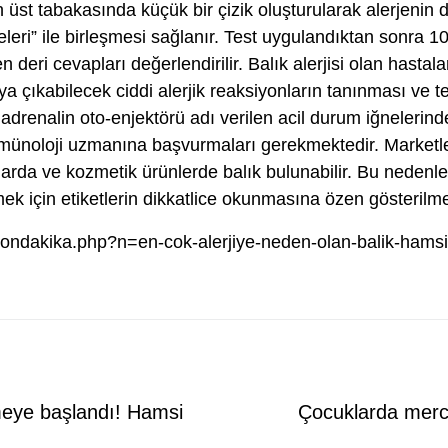
en üst tabakasında küçük bir çizik oluşturularak alerjenin 
releri” ile birleşmesi sağlanır. Test uygulandıktan sonra 1
n deri cevapları değerlendirilir. Balık alerjisi olan hastal
ya çıkabilecek ciddi alerjik reaksiyonların tanınması ve 
e adrenalin oto-enjektörü adı verilen acil durum iğnelerind
mmünoloji uzmanına başvurmaları gerekmektedir. Marketle
çlarda ve kozmetik ürünlerde balık bulunabilir. Bu nedenl
ek için etiketlerin dikkatlice okunmasına özen gösterilmel
/sondakika.php?n=en-cok-alerjiye-neden-olan-balik-ham
Next
meye başlandı! Hamsi
Çocuklarda merci