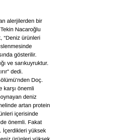
 alerjilerden bir
t Tekin Nacaroğlu
, “Deniz ürünleri
 beslenmesinde
nda gösterilir.
ığı ve sarıkuyruktur.
rır” dedi.
 Bölümü’nden Doç.
e karşı önemli
l oynayan deniz
nelinde artan protein
nleri içerisinde
inde önemli. Fakat
. İçerdikleri yüksek
deniz ürünleri yüksek