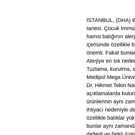
İSTANBUL, (DHA) BAL
tanesi. Çocuk İmmün
hamsi balığının aler
içerisinde özellikle 
önemli. Fakat bunlar
Alerjiye en sık nede
Tuzlama, kurutma, sos
Medipol Mega Üniver
Dr. Hikmet Tekin Nac
açıklamalarda bulun
ürünlerinin aynı zam
ihtiyacı nedeniyle d
özellikle balıklar yü
bunlar aynı zamanda 
değerli ve farklı öz