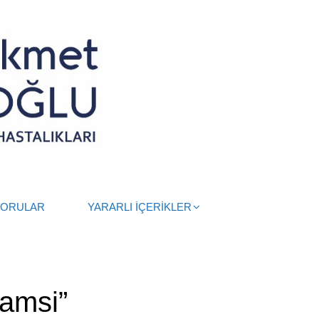
SORULAR
YARARLI İÇERİKLER
hamsi”