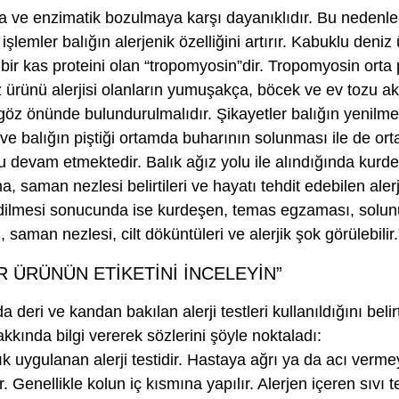
ya ve enzimatik bozulmaya karşı dayanıklıdır. Bu nedenl
işlemler balığın alerjenik özelliğini artırır. Kabuklu deniz
 bir kas proteini olan “tropomyosin”dir. Tropomyosin orta
 ürünü alerjisi olanların yumuşakça, böcek ve ev tozu ak
i göz önünde bulundurulmalıdır. Şikayetler balığın yenilme
e balığın piştiği ortamda buharının solunması ile de orta
u devam etmektedir. Balık ağız yolu ile alındığında kurde
, saman nezlesi belirtileri ve hayatı tehdit edebilen alerji
edilmesi sonucunda ise kurdeşen, temas egzaması, solun
saman nezlesi, cilt döküntüleri ve alerjik şok görülebilir.
IR ÜRÜNÜN ETİKETİNİ İNCELEYİN”
da deri ve kandan bakılan alerji testleri kullanıldığını beli
akkında bilgi vererek sözlerini şöyle noktaladı:
 sık uygulanan alerji testidir. Hastaya ağrı ya da acı verm
ir. Genellikle kolun iç kısmına yapılır. Alerjen içeren sıvı 