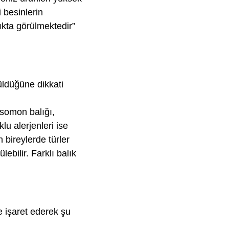
i besinlerin
lıkta görülmektedir”
rüldüğüne dikkati
 somon balığı,
lu alerjenleri ise
 bireylerde türler
ebilir. Farklı balık
e işaret ederek şu