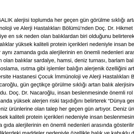
IK alerjisi toplumda her geçen gün görülme sıklığı artan
oloji ve Alerji Hastalıkları Bölümü’nden Doç. Dr. Hikme
jiye en sık neden olan balıklardan biri olduğunu belirterek
balıklar yüksek kaliteli protein içerikleri nedeniyle insan
 aynı zamanda gıda alerjilerinin en önemli nedenleri arası
n olan balıklar sardalye, hamsi, deniz turnası, barlam bal
lama, ısıtma gibi işlemler balığın alerjenik özelliğini artı
site Hastanesi Çocuk İmmünoloji ve Alerji Hastalıkları
aroğlu, gün geçtikçe görülme sıklığı artan balık alerjisin
du. Doç. Dr. Nacaroğlu, insan beslenmesinde önemli ro
anda yüksek alerjen riski taşıdığını belirterek “Dünya ge
eniz ürünlerine olan talep her geçen gün artıyor. Deniz ürü
ksek kaliteli protein içerikleri nedeniyle insan beslenmes
gıda alerjilerinin en önemli nedenleri arasında gösterilir
elliklerdeki maddeler nedeniyle özellikle balık ve kabuklu 