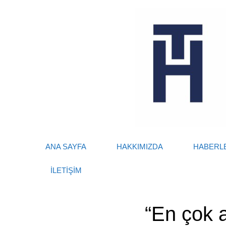
Skip
to
content
ANA SAYFA
HAKKIMIZDA
HABERL
İLETİŞİM
“En çok a