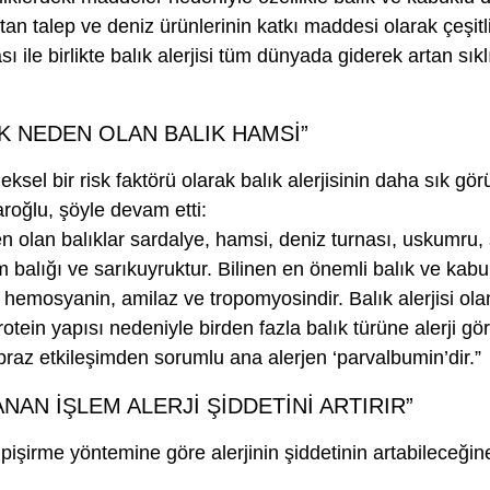
rtan talep ve deniz ürünlerinin katkı maddesi olarak çeşitl
sı ile birlikte balık alerjisi tüm dünyada giderek artan sık
IK NEDEN OLAN BALIK HAMSİ”
ksel bir risk faktörü olarak balık alerjisinin daha sık gö
roğlu, şöyle devam etti:
en olan balıklar sardalye, hamsi, deniz turnası, uskumru,
 balığı ve sarıkuyruktur. Bilinen en önemli balık ve kabuk
, hemosyanin, amilaz ve tropomyosindir. Balık alerjisi olan
tein yapısı nedeniyle birden fazla balık türüne alerji görül
apraz etkileşimden sorumlu ana alerjen ‘parvalbumin’dir.”
NAN İŞLEM ALERJİ ŞİDDETİNİ ARTIRIR”
pişirme yöntemine göre alerjinin şiddetinin artabileceğin