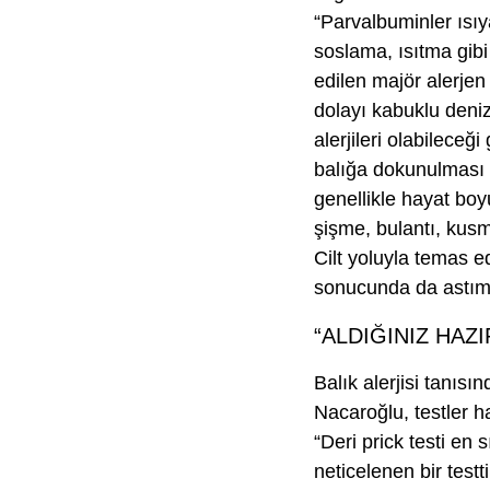
“Parvalbuminler ısı
soslama, ısıtma gibi 
edilen majör alerjen
dolayı kabuklu deniz
alerjileri olabileceğ
balığa dokunulması v
genellikle hayat boy
şişme, bulantı, kusma
Cilt yoluyla temas 
sonucunda da astım, 
“ALDIĞINIZ HAZ
Balık alerjisi tanısın
Nacaroğlu, testler h
“Deri prick testi en
neticelenen bir testt