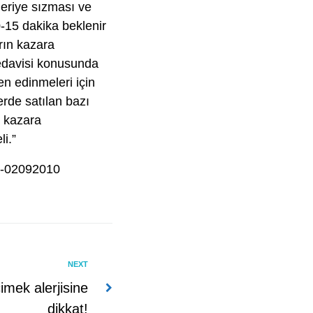
deriye sızması ve
0-15 dakika beklenir
arın kazara
tedavisi konusunda
en edinmeleri için
rde satılan bazı
e kazara
i.”
si-02092010
NEXT
mek alerjisine
dikkat!