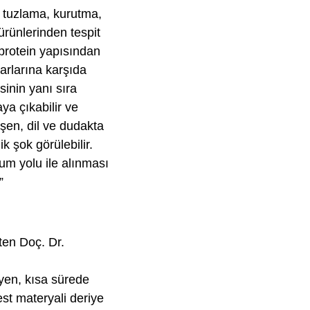
e tuzlama, kurutma,
 ürünlerinden tespit
 protein yapısından
arlarına karşıda
sinin yanı sıra
ya çıkabilir ve
şen, dil ve dudakta
k şok görülebilir.
um yolu ile alınması
”
rten Doç. Dr.
eyen, kısa sürede
test materyali deriye