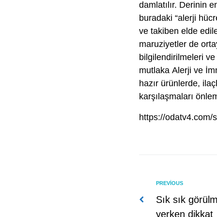
damlatılır. Derinin 
buradaki “alerji hüc
ve takiben elde edile
maruziyetler de orta
bilgilendirilmeleri v
mutlaka Alerji ve İ
hazır ürünlerde, ila
karşılaşmaları önlem
https://odatv4.com
Previous
PREVIOUS
Yazı
Sık sık görül
yerken dikkat