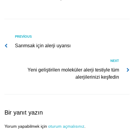
Yazı
Previous
PREVIOUS
Sarımsak için alerji uyarısı
gezinmesi
Next
NEXT
Yeni geliştirilen moleküler alerji testiyle tüm
alerjilerinizi keşfedin
Bir yanıt yazın
Yorum yapabilmek için
oturum açmalısınız
.