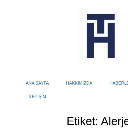
Skip
to
content
ANA SAYFA
HAKKIMIZDA
HABERL
İLETİŞİM
Etiket:
Alerj