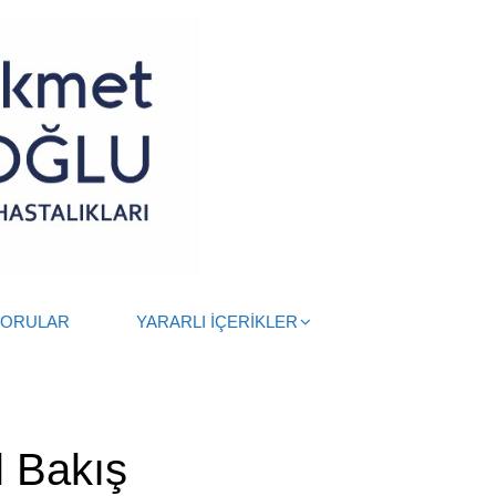
SORULAR
YARARLI İÇERİKLER
l Bakış